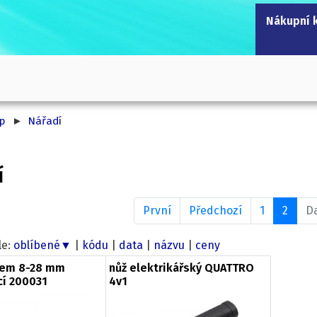
Nákupní 
p
Nářadí
První
Předchozí
1
2
Da
e:
oblíbené▼
|
kódu
|
data
|
názvu
|
ceny
kem 8-28 mm
nůž elektrikářský QUATTRO
cí 200031
4v1