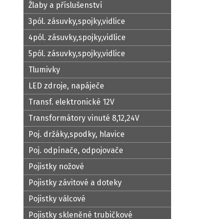
Žlaby a příslušenství
3pól. zásuvky,spojky,vidlice
4pól. zásuvky,spojky,vidlice
5pól. zásuvky,spojky,vidlice
Tlumivky
LED zdroje, napáječe
Transf. elektronické 12V
Transformátory vinuté 8,12,24V
Poj. držáky,spodky, hlavice
Poj. odpínače, odpojovače
Pojistky nožové
Pojistky závitové a doteky
Pojistky válcové
Pojistky skleněné trubičkové