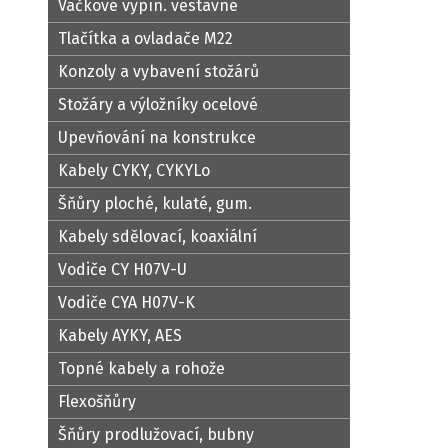
Vačkové vypín. vestavné
Tlačítka a ovladače M22
Konzoly a vybavení stožárů
Stožáry a výložníky ocelové
Upevňování na konstrukce
Kabely CYKY, CYKYLo
Šňůry ploché, kulaté, gum.
Kabely sdělovací, koaxiální
Vodiče CY H07V-U
Vodiče CYA H07V-K
Kabely AYKY, AES
Topné kabely a rohože
Flexošňůry
Šňůry prodlužovací, bubny