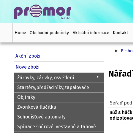
Home
Obchodní podmínky
Aktuální informace
Kontakt
E-sho
Akční zboží
Nářadí
Nové zboží
▼
Žárovky, zářivky, osvětlení
Startéry,předřadníky,zapalovače
Objímky
Seřaď podl
Zvonková tlačítka
nůž s háč
Schodišťové automaty
odizolova
Spínače šňůrové, vestavné a tahové