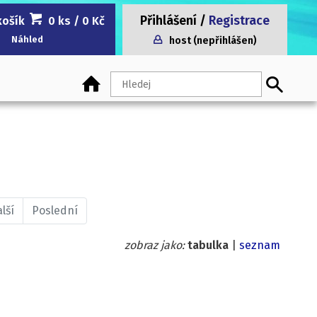
Přihlášení
/
Registrace
košík
0 ks
/ 0 Kč
Náhled
host (nepřihlášen)
lší
Poslední
zobraz jako:
tabulka
|
seznam