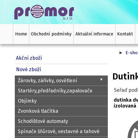
Home
Obchodní podmínky
Aktuální informace
Kontakt
E-sho
Akční zboží
Dutinky
Nové zboží
▼
Žárovky, zářivky, osvětlení
Seřaď podl
Startéry,předřadníky,zapalovače
dutinka dv
Objímky
izolovaná
Zvonková tlačítka
Schodišťové automaty
Spínače šňůrové, vestavné a tahové