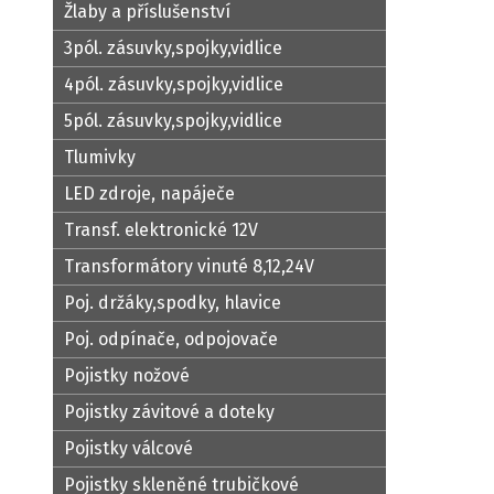
Žlaby a příslušenství
3pól. zásuvky,spojky,vidlice
4pól. zásuvky,spojky,vidlice
5pól. zásuvky,spojky,vidlice
Tlumivky
LED zdroje, napáječe
Transf. elektronické 12V
Transformátory vinuté 8,12,24V
Poj. držáky,spodky, hlavice
Poj. odpínače, odpojovače
Pojistky nožové
Pojistky závitové a doteky
Pojistky válcové
Pojistky skleněné trubičkové