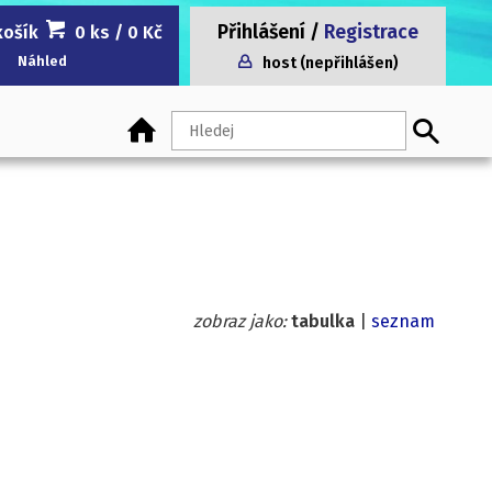
Přihlášení
/
Registrace
košík
0 ks
/ 0 Kč
Náhled
host (nepřihlášen)
zobraz jako:
tabulka
|
seznam