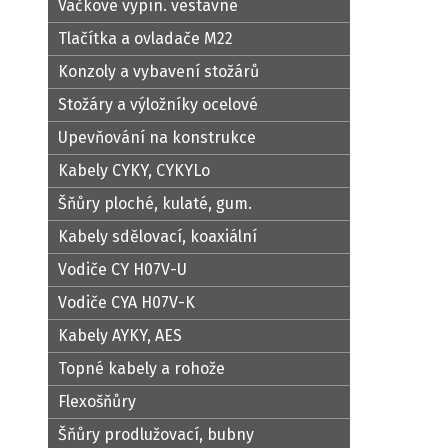
Vačkové vypín. vestavné
Tlačítka a ovladače M22
Konzoly a vybavení stožárů
Stožáry a výložníky ocelové
Upevňování na konstrukce
Kabely CYKY, CYKYLo
Šňůry ploché, kulaté, gum.
Kabely sdělovací, koaxiální
Vodiče CY H07V-U
Vodiče CYA H07V-K
Kabely AYKY, AES
Topné kabely a rohože
Flexošňůry
Šňůry prodlužovací, bubny