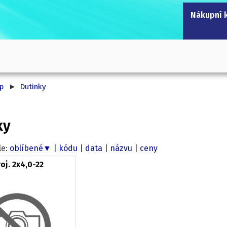
Nákupní 
p
Dutinky
e:
oblíbené▼
|
kódu
|
data
|
názvu
|
ceny
oj. 2x4,0-22