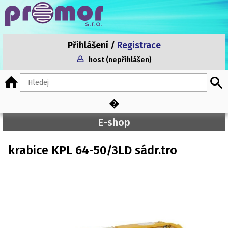
Přihlášení
/
Registrace
host (nepřihlášen)
Home
�
Obchodní podmínky
Žárovky, zářivky, osvětlení
E-shop
krabice KPL 64-50/3LD sádr.tro
Aktuální informace
Startéry,předřadníky,zapalovače
Kontakt
Objímky
Zvonková tlačítka
Schodišťové automaty
Spínače šňůrové, vestavné a tahové
Sporákové přípojky