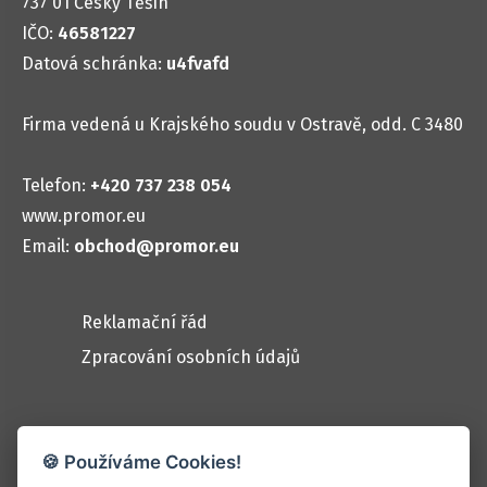
737 01 Český Těšín
Lišty DIN, napájecí, nulové
IČO:
46581227
Svorkovnice PE,připoj.prvky
Datová schránka:
u4fvafd
Svorky řadové, RSA
Svodiče přepětí
Firma vedená u Krajského soudu v Ostravě, odd. C 3480
Ostatní přístroje na DIN
Jističe
Telefon:
+420 737 238 054
Proudové chrániče i s jističi
www.promor.eu
Email:
Stykače
obchod@promor.eu
Vačkové vypín. vestavné
Tlačítka a ovladače M22
Reklamační řád
Konzoly a vybavení stožárů
Zpracování osobních údajů
Stožáry a výložníky ocelové
Upevňování na konstrukce
Kabely CYKY, CYKYLo
🍪 Používáme Cookies!
Rychlá navigace
Šňůry ploché, kulaté, gum.