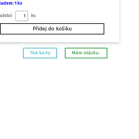
ladem: 1 ks
ožství:
ks
Tisk karty
Mám otázku..