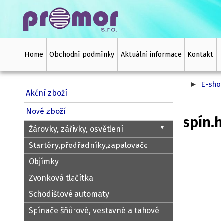
Home
Obchodní podmínky
Aktuální informace
Kontakt
E-sho
Akční zboží
spín.hod. 3
Nové zboží
▼
Žárovky, zářivky, osvětlení
Startéry,předřadníky,zapalovače
Objímky
Zvonková tlačítka
Schodišťové automaty
Spínače šňůrové, vestavné a tahové