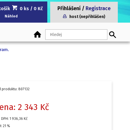
Přihlášení
/
Registrace
košík
0 ks
/ 0 Kč
Náhled
host (nepřihlášen)
gram.
 produktu: 807132
ena: 2 343 Kč
 DPH: 1 936,36 Kč
: 21 %