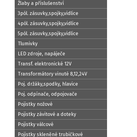
Žlaby a příslušenství
3pól. zásuvky,spojky,vidlice
4pól. zásuvky,spojky,vidlice
5pól. zásuvky,spojky,vidlice
Tlumivky
LED zdroje, napáječe
Transf. elektronické 12V
Transformátory vinuté 8,12,24V
Poj. držáky,spodky, hlavice
Poj. odpínače, odpojovače
Pojistky nožové
Pojistky závitové a doteky
Pojistky válcové
Pojistky skleněné trubičkové