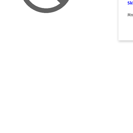
Sk
Mn