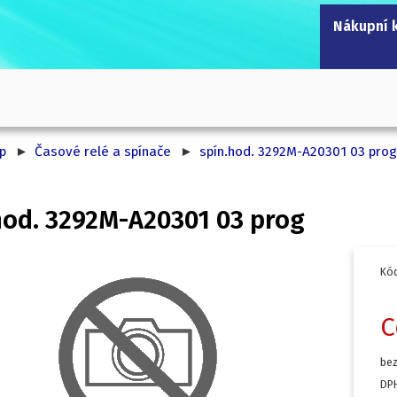
Nákupní 
p
Časové relé a spínače
spín.hod. 3292M-A20301 03 pro
292M-A20301 03 prog
Kód
C
bez
DPH