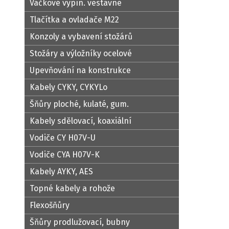
Vačkové vypín. vestavné
Tlačítka a ovladače M22
Konzoly a vybavení stožárů
Stožáry a výložníky ocelové
Upevňování na konstrukce
Kabely CYKY, CYKYLo
Šňůry ploché, kulaté, gum.
Kabely sdělovací, koaxiální
Vodiče CY H07V-U
Vodiče CYA H07V-K
Kabely AYKY, AES
Topné kabely a rohože
Flexošňůry
Šňůry prodlužovací, bubny